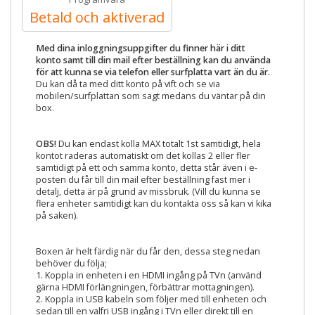
Betald och aktiverad
Med dina inloggningsuppgifter du finner här i ditt
konto samt till din mail efter beställning kan du använda
för att kunna se via telefon eller surfplatta vart än du är.
Du kan då ta med ditt konto på vift och se via
mobilen/surfplattan som sagt medans du väntar på din
box.
OBS!
Du kan endast kolla MAX totalt 1st samtidigt, hela
kontot raderas automatiskt om det kollas 2 eller fler
samtidigt på ett och samma konto, detta står även i e-
posten du får till din mail efter beställning fast mer i
detalj, detta är på grund av missbruk. (Vill du kunna se
flera enheter samtidigt kan du kontakta oss så kan vi kika
på saken).
Boxen är helt färdig när du får den, dessa steg nedan
behöver du följa;
1. Koppla in enheten i en HDMI ingång på TVn (använd
gärna HDMI förlängningen, förbättrar mottagningen).
2. Koppla in USB kabeln som följer med till enheten och
sedan till en valfri USB ingång i TVn eller direkt till en