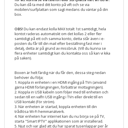
Du kan då ta med ditt konto på vift och se via
mobilen/surfplattan som sagt medans du väntar på din
box.
OBS!
Du kan endast kolla MAX totalt 1st samtidigt, hela
kontot raderas automatiskt om det kollas 2 eller fler
samtidigt på ett och samma konto, detta står även i e-
posten du får till din mail efter beställning fast mer i
detalj, detta är på grund av missbruk. (Vill du kunna se
flera enheter samtidigt kan du kontakta oss så kan vi kika
på saken).
Boxen är helt färdig när du får den, dessa steg nedan
behöver du följa;
1. Koppla in enheten i en HDMI ingång på TVn (använd
gärna HDMI förlängningen, förbättrar mottagningen).
2. Koppla in USB kabeln som följer med till enheten och
sedan till en valfri USB ingång i TVn eller direkt till en
USB kontakt (För ström).
3. När enheten är startad, koppla enheten till din
trådlösa Wi-Fi hemmanätverk.
4. När enheten har internet kan du nu börja se på TV,
starta "Smart IPTV" applikationen som är installerad.
5. Njut och var glad att du har sparat tusenlappar per år