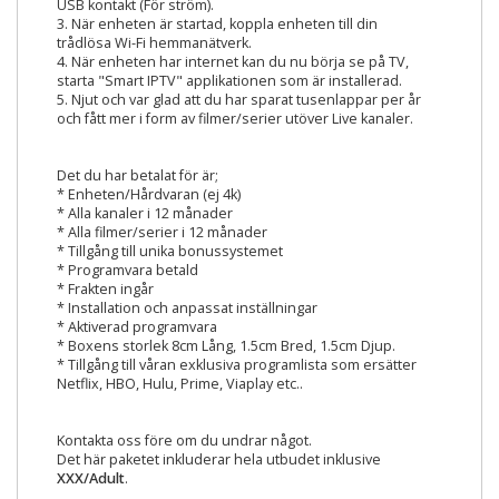
USB kontakt (För ström).
3. När enheten är startad, koppla enheten till din
trådlösa Wi-Fi hemmanätverk.
4. När enheten har internet kan du nu börja se på TV,
starta "Smart IPTV" applikationen som är installerad.
5. Njut och var glad att du har sparat tusenlappar per år
och fått mer i form av filmer/serier utöver Live kanaler.
Det du har betalat för är;
* Enheten/Hårdvaran (ej 4k)
* Alla kanaler i 12 månader
* Alla filmer/serier i 12 månader
* Tillgång till unika bonussystemet
* Programvara betald
* Frakten ingår
* Installation och anpassat inställningar
* Aktiverad programvara
* Boxens storlek 8cm Lång, 1.5cm Bred, 1.5cm Djup.
* Tillgång till våran exklusiva programlista som ersätter
Netflix, HBO, Hulu, Prime, Viaplay etc..
Kontakta oss före om du undrar något.
Det här paketet inkluderar hela utbudet inklusive
XXX/Adult
.