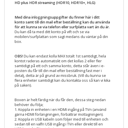
HD plus HDR streaming (HDR10, HDR10+, HLG)
Med dina inloggningsuppgifter du finner här i ditt
konto samt till din mail efter beställning kan du använda
för att kunna se via telefon eller surfplatta vart än du är.
Du kan då ta med ditt konto på vift och se via
mobilen/surfplattan som sagt medans du väntar på din
box.
OBS!
Du kan endast kolla MAX totalt 1st samtidigt, hela
kontot raderas automatiskt om det kollas 2 eller fler
samtidigt på ett och samma konto, detta står även i e-
posten du får till din mail efter beställning fast mer i
detalj, detta är på grund av missbruk. (Vill du kunna se
flera enheter samtidigt kan du kontakta oss så kan vi kika
på saken).
Boxen är helt färdig när du får den, dessa steg nedan
behöver du följa;
1. Koppla in enheten i en HDMI ingång på TVn (använd
gärna HDMI förlängningen, förbättrar mottagningen).
2. Koppla in USB kabeln som följer med till enheten och
sedan till en valfri USB ingång i TVn eller direkt till en