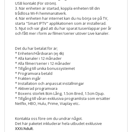
USB kontakt (För ström).
3. När enheten är startad, koppla enheten till din
trådlösa Wi-Fi hemmanätverk.
4. När enheten har internet kan du nu börja se på TV,
starta "Smart IPTV" applikationen som är installerad.
5. Njut och var glad att du har sparat tusenlappar per år
och fått mer i form av filmer/serier utöver Live kanaler.
Det du har betalat för är;
* Enheten/Hårdvaran (ej 4k)
* Alla kanaler i 12 månader
* Alla filmer/serier i 12 månader
* Tillgång till unika bonussystemet
* Programvara betald
* Frakten ingår
* Installation och anpassat inställningar
* Aktiverad programvara
* Boxens storlek 8cm Lång, 1.5cm Bred, 1.5cm Djup.
* Tillgång till våran exklusiva programlista som ersätter
Netflix, HBO, Hulu, Prime, Viaplay etc..
Kontakta oss före om du undrar något.
Det här paketet inkluderar hela utbudet exklusive
XXX/Adult
.