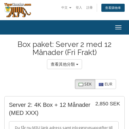
中文
登入
註冊
查看購物車
Togg
navig
Box paket: Server 2 med 12
Månader (Fri Frakt)
查看其他分類
SEK
EUR
2,850 SEK
Server 2: 4K Box + 12 Månader
(MED XXX)
Du får nu M3U länk adress samt inloggningsuppgifter till