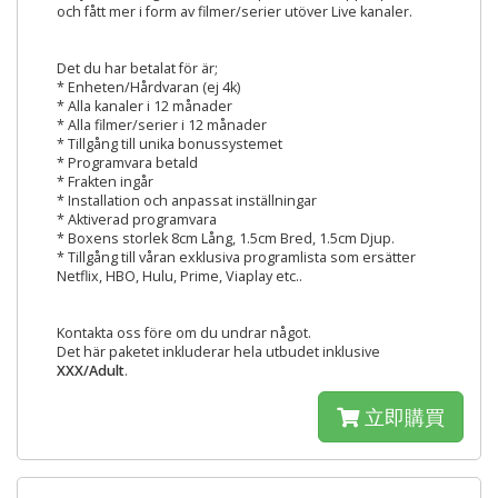
och fått mer i form av filmer/serier utöver Live kanaler.
Det du har betalat för är;
* Enheten/Hårdvaran (ej 4k)
* Alla kanaler i 12 månader
* Alla filmer/serier i 12 månader
* Tillgång till unika bonussystemet
* Programvara betald
* Frakten ingår
* Installation och anpassat inställningar
* Aktiverad programvara
* Boxens storlek 8cm Lång, 1.5cm Bred, 1.5cm Djup.
* Tillgång till våran exklusiva programlista som ersätter
Netflix, HBO, Hulu, Prime, Viaplay etc..
Kontakta oss före om du undrar något.
Det här paketet inkluderar hela utbudet inklusive
XXX/Adult
.
立即購買