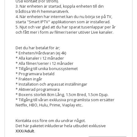
USB kontakt (För ström).
3. När enheten är startad, koppla enheten till din
trådlösa Wi-Fi hemmanätverk.
4. När enheten har internet kan du nu börja se på TV,
starta "Smart IPTV" applikationen som är installerad.
5. Njut och var glad att du har sparat tusenlappar per år
och fått mer i form av filmer/serier utöver Live kanaler.
Det du har betalat för är;
* Enheten/Hårdvaran (ej 4k)
* Alla kanaler i 12 månader
* Alla filmer/serier i 12 månader
* Tillgång till unika bonussystemet
* Programvara betald
* Frakten ingår
* Installation och anpassat inställningar
* Aktiverad programvara
* Boxens storlek 8cm Lång, 1.5cm Bred, 1.5cm Djup.
* Tillgång till våran exklusiva programlista som ersätter
Netflix, HBO, Hulu, Prime, Viaplay etc..
Kontakta oss före om du undrar något.
Det här paketet inkluderar hela utbudet exklusive
XXX/Adult
.