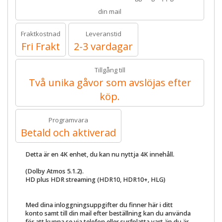
din mail
Fraktkostnad
Leveranstid
Fri Frakt
2-3 vardagar
Tillgång till
Två unika gåvor som avslöjas efter
köp.
Programvara
Betald och aktiverad
Detta är en 4K enhet, du kan nu nyttja 4K innehåll.
(Dolby Atmos 5.1.2).
HD plus HDR streaming (HDR10, HDR10+, HLG)
Med dina inloggningsuppgifter du finner här i ditt
konto samt till din mail efter beställning kan du använda
för att kunna se via telefon eller surfplatta vart än du är.