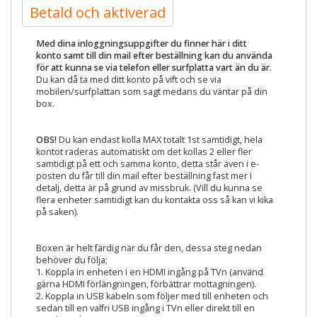
Betald och aktiverad
Med dina inloggningsuppgifter du finner här i ditt
konto samt till din mail efter beställning kan du använda
för att kunna se via telefon eller surfplatta vart än du är.
Du kan då ta med ditt konto på vift och se via
mobilen/surfplattan som sagt medans du väntar på din
box.
OBS!
Du kan endast kolla MAX totalt 1st samtidigt, hela
kontot raderas automatiskt om det kollas 2 eller fler
samtidigt på ett och samma konto, detta står även i e-
posten du får till din mail efter beställning fast mer i
detalj, detta är på grund av missbruk. (Vill du kunna se
flera enheter samtidigt kan du kontakta oss så kan vi kika
på saken).
Boxen är helt färdig när du får den, dessa steg nedan
behöver du följa;
1. Koppla in enheten i en HDMI ingång på TVn (använd
gärna HDMI förlängningen, förbättrar mottagningen).
2. Koppla in USB kabeln som följer med till enheten och
sedan till en valfri USB ingång i TVn eller direkt till en