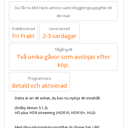
Du får nu M3U länk adress samt inloggningsuppgifter till
din mail
Fraktkostnad
Leveranstid
Fri Frakt
2-3 vardagar
Tillgång till
Två unika gåvor som avslöjas efter
köp.
Programvara
Betald och aktiverad
Detta är en 4K enhet, du kan nu nyttja 4K innehåll.
(Dolby Atmos 5.1.2).
HD plus HDR streaming (HDR10, HDR10+, HLG)
Med dina inloggningsuppgifter du finner här i ditt