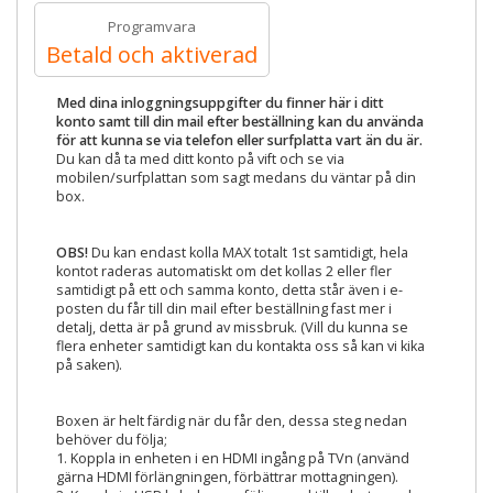
Programvara
Betald och aktiverad
Med dina inloggningsuppgifter du finner här i ditt
konto samt till din mail efter beställning kan du använda
för att kunna se via telefon eller surfplatta vart än du är.
Du kan då ta med ditt konto på vift och se via
mobilen/surfplattan som sagt medans du väntar på din
box.
OBS!
Du kan endast kolla MAX totalt 1st samtidigt, hela
kontot raderas automatiskt om det kollas 2 eller fler
samtidigt på ett och samma konto, detta står även i e-
posten du får till din mail efter beställning fast mer i
detalj, detta är på grund av missbruk. (Vill du kunna se
flera enheter samtidigt kan du kontakta oss så kan vi kika
på saken).
Boxen är helt färdig när du får den, dessa steg nedan
behöver du följa;
1. Koppla in enheten i en HDMI ingång på TVn (använd
gärna HDMI förlängningen, förbättrar mottagningen).