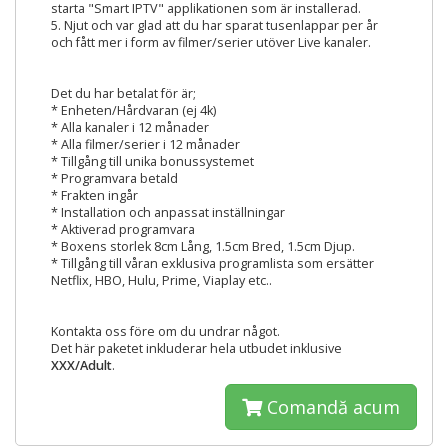
starta "Smart IPTV" applikationen som är installerad.
5. Njut och var glad att du har sparat tusenlappar per år
och fått mer i form av filmer/serier utöver Live kanaler.
Det du har betalat för är;
* Enheten/Hårdvaran (ej 4k)
* Alla kanaler i 12 månader
* Alla filmer/serier i 12 månader
* Tillgång till unika bonussystemet
* Programvara betald
* Frakten ingår
* Installation och anpassat inställningar
* Aktiverad programvara
* Boxens storlek 8cm Lång, 1.5cm Bred, 1.5cm Djup.
* Tillgång till våran exklusiva programlista som ersätter
Netflix, HBO, Hulu, Prime, Viaplay etc..
Kontakta oss före om du undrar något.
Det här paketet inkluderar hela utbudet inklusive
XXX/Adult
.
Comandă acum