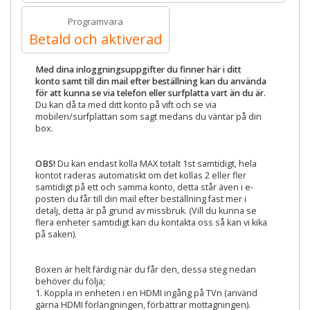
Programvara
Betald och aktiverad
Med dina inloggningsuppgifter du finner här i ditt
konto samt till din mail efter beställning kan du använda
för att kunna se via telefon eller surfplatta vart än du är.
Du kan då ta med ditt konto på vift och se via
mobilen/surfplattan som sagt medans du väntar på din
box.
OBS!
Du kan endast kolla MAX totalt 1st samtidigt, hela
kontot raderas automatiskt om det kollas 2 eller fler
samtidigt på ett och samma konto, detta står även i e-
posten du får till din mail efter beställning fast mer i
detalj, detta är på grund av missbruk. (Vill du kunna se
flera enheter samtidigt kan du kontakta oss så kan vi kika
på saken).
Boxen är helt färdig när du får den, dessa steg nedan
behöver du följa;
1. Koppla in enheten i en HDMI ingång på TVn (använd
gärna HDMI förlängningen, förbättrar mottagningen).