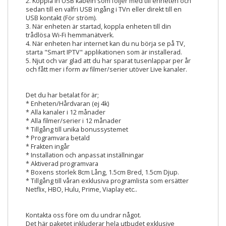
2. Koppla in USB kabeln som följer med till enheten och
sedan till en valfri USB ingång i TVn eller direkt till en
USB kontakt (För ström).
3. När enheten är startad, koppla enheten till din
trådlösa Wi-Fi hemmanätverk.
4. När enheten har internet kan du nu börja se på TV,
starta "Smart IPTV" applikationen som är installerad.
5. Njut och var glad att du har sparat tusenlappar per år
och fått mer i form av filmer/serier utöver Live kanaler.
Det du har betalat för är;
* Enheten/Hårdvaran (ej 4k)
* Alla kanaler i 12 månader
* Alla filmer/serier i 12 månader
* Tillgång till unika bonussystemet
* Programvara betald
* Frakten ingår
* Installation och anpassat inställningar
* Aktiverad programvara
* Boxens storlek 8cm Lång, 1.5cm Bred, 1.5cm Djup.
* Tillgång till våran exklusiva programlista som ersätter
Netflix, HBO, Hulu, Prime, Viaplay etc..
Kontakta oss före om du undrar något.
Det här paketet inkluderar hela utbudet exklusive