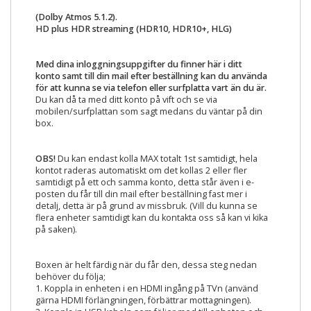
(Dolby Atmos 5.1.2).
HD plus HDR streaming (HDR10, HDR10+, HLG)
Med dina inloggningsuppgifter du finner här i ditt
konto samt till din mail efter beställning kan du använda
för att kunna se via telefon eller surfplatta vart än du är.
Du kan då ta med ditt konto på vift och se via
mobilen/surfplattan som sagt medans du väntar på din
box.
OBS!
Du kan endast kolla MAX totalt 1st samtidigt, hela
kontot raderas automatiskt om det kollas 2 eller fler
samtidigt på ett och samma konto, detta står även i e-
posten du får till din mail efter beställning fast mer i
detalj, detta är på grund av missbruk. (Vill du kunna se
flera enheter samtidigt kan du kontakta oss så kan vi kika
på saken).
Boxen är helt färdig när du får den, dessa steg nedan
behöver du följa;
1. Koppla in enheten i en HDMI ingång på TVn (använd
gärna HDMI förlängningen, förbättrar mottagningen).