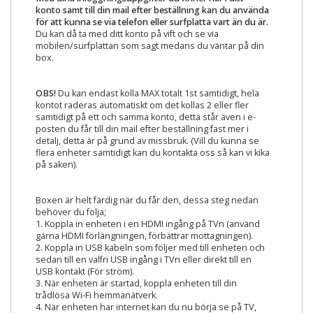
konto samt till din mail efter beställning kan du använda
för att kunna se via telefon eller surfplatta vart än du är.
Du kan då ta med ditt konto på vift och se via
mobilen/surfplattan som sagt medans du väntar på din
box.
OBS!
Du kan endast kolla MAX totalt 1st samtidigt, hela
kontot raderas automatiskt om det kollas 2 eller fler
samtidigt på ett och samma konto, detta står även i e-
posten du får till din mail efter beställning fast mer i
detalj, detta är på grund av missbruk. (Vill du kunna se
flera enheter samtidigt kan du kontakta oss så kan vi kika
på saken).
Boxen är helt färdig när du får den, dessa steg nedan
behöver du följa;
1. Koppla in enheten i en HDMI ingång på TVn (använd
gärna HDMI förlängningen, förbättrar mottagningen).
2. Koppla in USB kabeln som följer med till enheten och
sedan till en valfri USB ingång i TVn eller direkt till en
USB kontakt (För ström).
3. När enheten är startad, koppla enheten till din
trådlösa Wi-Fi hemmanätverk.
4. När enheten har internet kan du nu börja se på TV,