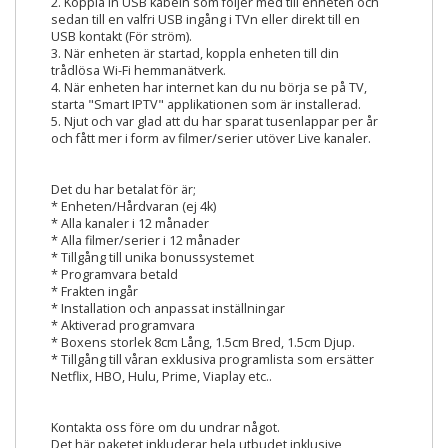
2. Koppla in USB kabeln som följer med till enheten och
sedan till en valfri USB ingång i TVn eller direkt till en
USB kontakt (För ström).
3. När enheten är startad, koppla enheten till din
trådlösa Wi-Fi hemmanätverk.
4. När enheten har internet kan du nu börja se på TV,
starta "Smart IPTV" applikationen som är installerad.
5. Njut och var glad att du har sparat tusenlappar per år
och fått mer i form av filmer/serier utöver Live kanaler.
Det du har betalat för är;
* Enheten/Hårdvaran (ej 4k)
* Alla kanaler i 12 månader
* Alla filmer/serier i 12 månader
* Tillgång till unika bonussystemet
* Programvara betald
* Frakten ingår
* Installation och anpassat inställningar
* Aktiverad programvara
* Boxens storlek 8cm Lång, 1.5cm Bred, 1.5cm Djup.
* Tillgång till våran exklusiva programlista som ersätter
Netflix, HBO, Hulu, Prime, Viaplay etc..
Kontakta oss före om du undrar något.
Det här paketet inkluderar hela utbudet inklusive