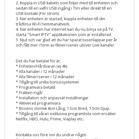
2. Koppla in USB kabeln som följer med till enheten och
sedan till en valfri USB ingång i TVn eller direkt till en
USB kontakt (För ström).
3. När enheten är startad, koppla enheten till din
trådlösa Wi-Fi hemmanätverk.
4. När enheten har internet kan du nu börja se på TV,
starta "Smart IPTV" applikationen som är installerad.
5. Njut och var glad att du har sparat tusenlappar per år
och fått mer i form av filmer/serier utöver Live kanaler.
Det du har betalat för är;
* Enheten/Hårdvaran (ej 4k)
* Alla kanaler i 12 månader
* Alla filmer/serier i 12 månader
* Tillgång till unika bonussystemet
* Programvara betald
* Frakten ingår
* Installation och anpassat inställningar
* Aktiverad programvara
* Boxens storlek 8cm Lång, 1.5cm Bred, 1.5cm Djup.
* Tillgång till våran exklusiva programlista som ersätter
Netflix, HBO, Hulu, Prime, Viaplay etc..
Kontakta oss före om du undrar något.