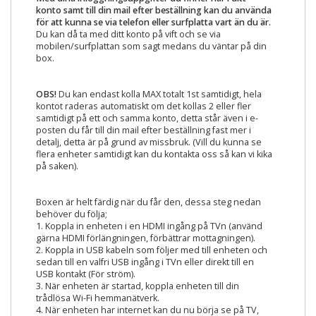
konto samt till din mail efter beställning kan du använda
för att kunna se via telefon eller surfplatta vart än du är.
Du kan då ta med ditt konto på vift och se via
mobilen/surfplattan som sagt medans du väntar på din
box.
OBS!
Du kan endast kolla MAX totalt 1st samtidigt, hela
kontot raderas automatiskt om det kollas 2 eller fler
samtidigt på ett och samma konto, detta står även i e-
posten du får till din mail efter beställning fast mer i
detalj, detta är på grund av missbruk. (Vill du kunna se
flera enheter samtidigt kan du kontakta oss så kan vi kika
på saken).
Boxen är helt färdig när du får den, dessa steg nedan
behöver du följa;
1. Koppla in enheten i en HDMI ingång på TVn (använd
gärna HDMI förlängningen, förbättrar mottagningen).
2. Koppla in USB kabeln som följer med till enheten och
sedan till en valfri USB ingång i TVn eller direkt till en
USB kontakt (För ström).
3. När enheten är startad, koppla enheten till din
trådlösa Wi-Fi hemmanätverk.
4. När enheten har internet kan du nu börja se på TV,