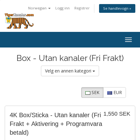
Norwegian
Logg inn
Registrer
Se handlevogn »
Bytt
navig
Box - Utan kanaler (Fri Frakt)
Velg en annen kategori
SEK
EUR
1,550 SEK
4K Box/Sticka - Utan kanaler (Fri
Frakt + Aktivering + Programvara
betald)