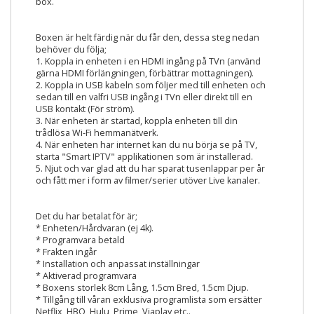
box.
Boxen är helt färdig när du får den, dessa steg nedan
behöver du följa;
1. Koppla in enheten i en HDMI ingång på TVn (använd
gärna HDMI förlängningen, förbättrar mottagningen).
2. Koppla in USB kabeln som följer med till enheten och
sedan till en valfri USB ingång i TVn eller direkt till en
USB kontakt (För ström).
3. När enheten är startad, koppla enheten till din
trådlösa Wi-Fi hemmanätverk.
4. När enheten har internet kan du nu börja se på TV,
starta "Smart IPTV" applikationen som är installerad.
5. Njut och var glad att du har sparat tusenlappar per år
och fått mer i form av filmer/serier utöver Live kanaler.
Det du har betalat för är;
* Enheten/Hårdvaran (ej 4k).
* Programvara betald
* Frakten ingår
* Installation och anpassat inställningar
* Aktiverad programvara
* Boxens storlek 8cm Lång, 1.5cm Bred, 1.5cm Djup.
* Tillgång till våran exklusiva programlista som ersätter
Netflix, HBO, Hulu, Prime, Viaplay etc..