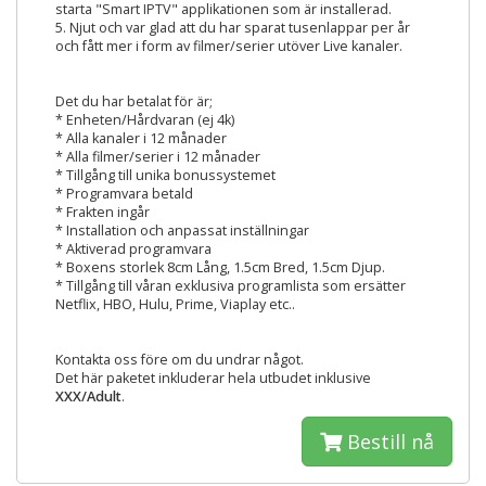
starta "Smart IPTV" applikationen som är installerad.
5. Njut och var glad att du har sparat tusenlappar per år
och fått mer i form av filmer/serier utöver Live kanaler.
Det du har betalat för är;
* Enheten/Hårdvaran (ej 4k)
* Alla kanaler i 12 månader
* Alla filmer/serier i 12 månader
* Tillgång till unika bonussystemet
* Programvara betald
* Frakten ingår
* Installation och anpassat inställningar
* Aktiverad programvara
* Boxens storlek 8cm Lång, 1.5cm Bred, 1.5cm Djup.
* Tillgång till våran exklusiva programlista som ersätter
Netflix, HBO, Hulu, Prime, Viaplay etc..
Kontakta oss före om du undrar något.
Det här paketet inkluderar hela utbudet inklusive
XXX/Adult
.
Bestill nå