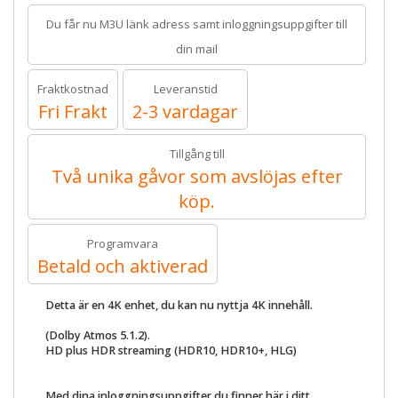
Du får nu M3U länk adress samt inloggningsuppgifter till
din mail
Fraktkostnad
Leveranstid
Fri Frakt
2-3 vardagar
Tillgång till
Två unika gåvor som avslöjas efter
köp.
Programvara
Betald och aktiverad
Detta är en 4K enhet, du kan nu nyttja 4K innehåll.
(Dolby Atmos 5.1.2).
HD plus HDR streaming (HDR10, HDR10+, HLG)
Med dina inloggningsuppgifter du finner här i ditt