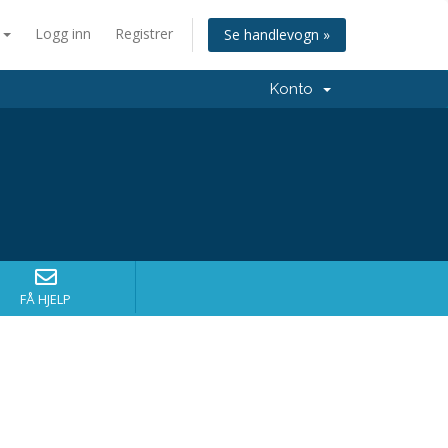
n
Logg inn
Registrer
Se handlevogn »
Konto
FÅ HJELP